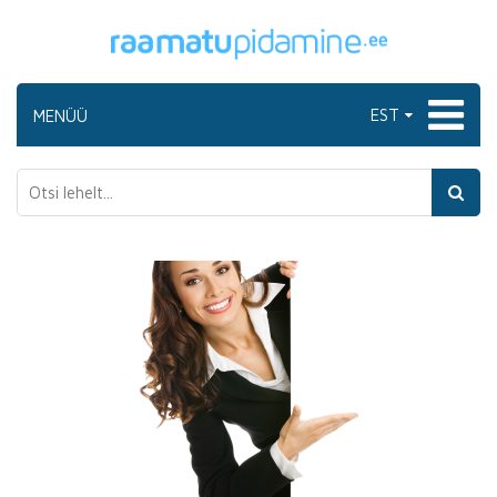
EST
MENÜÜ