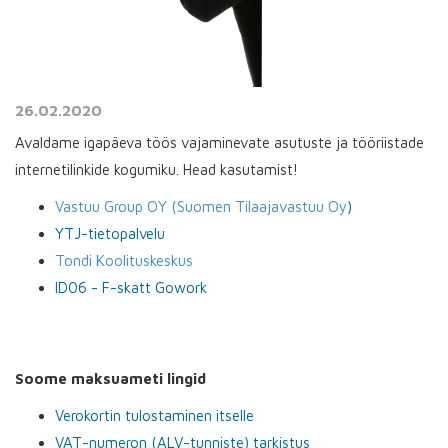
26.02.2020
Avaldame igapäeva töös vajaminevate asutuste ja tööriistade
internetilinkide kogumiku. Head kasutamist!
Vastuu Group OY (Suomen Tilaajavastuu Oy
)
YTJ-tietopalvelu
Tondi Koolituskeskus
ID06 - F-skatt Gowork
Soome maksuameti lingid
Verokortin tulostaminen itselle
VAT-numeron (ALV-tunniste) tarkistus