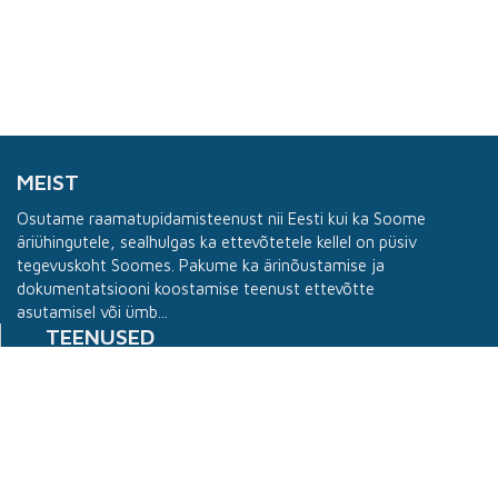
MEIST
Osutame raamatupidamisteenust nii Eesti kui ka Soome
äriühingutele, sealhulgas ka ettevõtetele kellel on püsiv
tegevuskoht Soomes. Pakume ka ärinõustamise ja
dokumentatsiooni koostamise teenust ettevõtte
asutamisel või ümb...
TEENUSED
Raamatupidamine
Ärinõustamine
Ettevõtete asutamine, ost ja müük
Kindlustused Soomes
Töölubade vormistamine Eestis